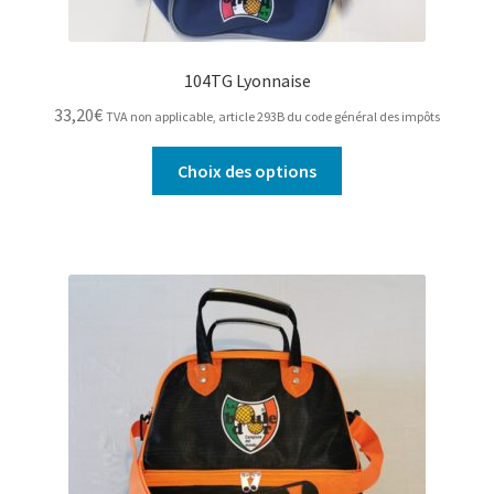
104TG Lyonnaise
33,20
€
TVA non applicable, article 293B du code général des impôts
Ce
Choix des options
produit
a
plusieurs
variations.
Les
options
peuvent
être
choisies
sur
la
page