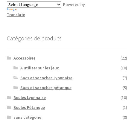
choisies
Powered by
sur
Translate
la
page
du
Catégories de produits
produit
Accessoires
(22)
A utiliser sur les jeux
(10)
Sacs et sacoches Lyonnaise
(7)
Sacs et sacoches pétanque
(5)
Boules Lyonnaise
(10)
Boules Pétanque
(1)
sans catégorie
(0)