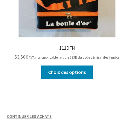
du
produit
111DFN
53,50
€
TVA non applicable, article 293B du code général des impôts
Ce
Choix des options
produit
a
plusieurs
variations.
Les
options
CONTINUER LES ACHATS
peuvent
être