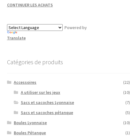
options
CONTINUER LES ACHATS
peuvent
être
choisies
Powered by
sur
Translate
la
page
du
Catégories de produits
produit
Accessoires
(22)
A utiliser sur les jeux
(10)
Sacs et sacoches Lyonnaise
(7)
Sacs et sacoches pétanque
(5)
Boules Lyonnaise
(10)
Boules Pétanque
(1)