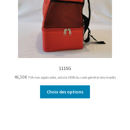
sur
la
page
du
produit
111SG
46,50
€
TVA non applicable, article 293B du code général des impôts
Ce
Choix des options
produit
a
plusieurs
variations.
Les