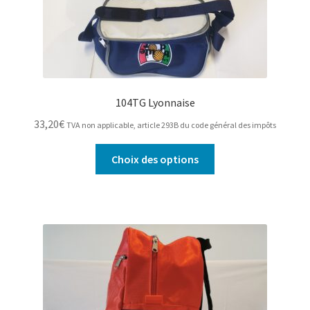
104TG Lyonnaise
33,20
€
TVA non applicable, article 293B du code général des impôts
Ce
Choix des options
produit
a
plusieurs
variations.
Les
options
peuvent
être
choisies