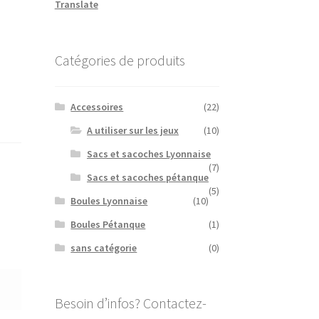
Translate
Catégories de produits
Accessoires
(22)
A utiliser sur les jeux
(10)
Sacs et sacoches Lyonnaise
(7)
Sacs et sacoches pétanque
(5)
Boules Lyonnaise
(10)
Boules Pétanque
(1)
sans catégorie
(0)
Besoin d’infos? Contactez-