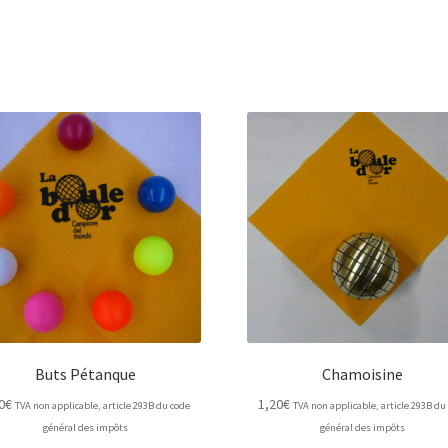
Buts Pétanque
Chamoisine
0
€
1,20
€
TVA non applicable, article 293B du code
TVA non applicable, article 293B du
général des impôts
général des impôts