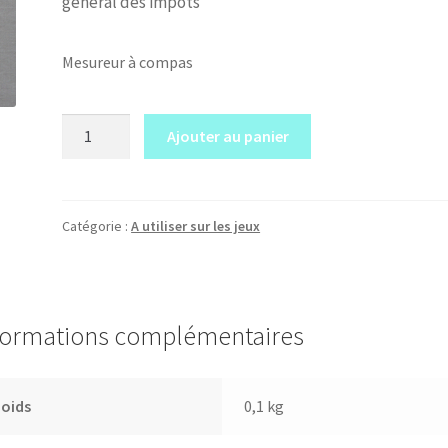
général des impôts
Mesureur à compas
quantité
Ajouter au panier
de
Mesureur
à
compas
Catégorie :
A utiliser sur les jeux
formations complémentaires
Poids
0,1 kg