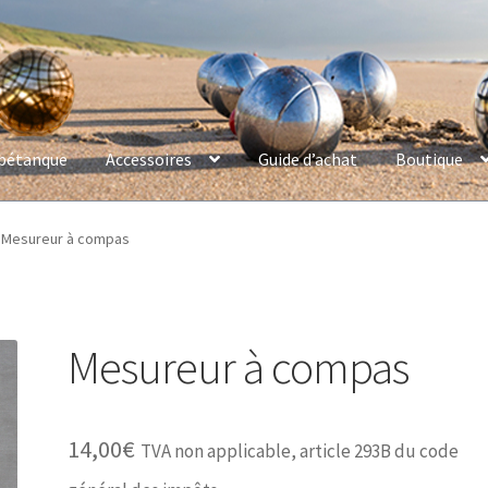
 pétanque
Accessoires
Guide d’achat
Boutique
Mesureur à compas
Mesureur à compas
14,00
€
TVA non applicable, article 293B du code